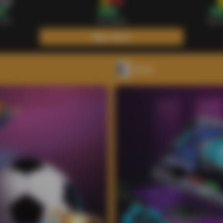
Soft
Slot Mania
Nolimi
Main Slots
Poker