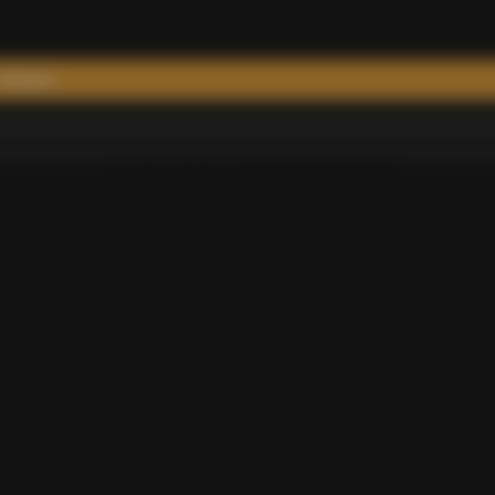
Promosi
1
2
3
4
5
6
7
8
9
10
11
12
13
14
15