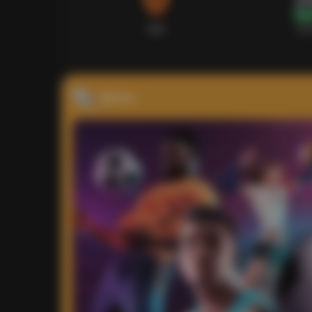
New
PG 
Sports+